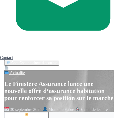
Contact
Chat
Chat en direct disponible
Devis
2min
Actualité
Le Finistère Assurance lance une
nouvelle offre d’assurance habitation
pour renforcer sa position sur le marché
30 septembre 2025
Monique Fabre
6 min de lecture