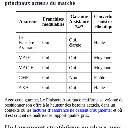
principaux acteurs du marché
Garantie
Couverture
Franchises
Tr
Assureur
Assistance
sinistres
modulables
24/7
climatiques
Le
Oui,
Finistère
Oui
Haute
Opt
élargie
Assurance
MAIF
Oui
Oui
Moyenne
Bo
MACIF
Oui
Oui
Moyenne
Bo
GMF
Oui
Non
Faible
Mo
AXA
Oui
Oui
Haute
Bo
Avec cette gamme, Le Finistère Assurance réaffirme sa volonté de
positionner son offre à la hauteur des besoins actuels, dans un
contexte où les
factures d’assurance ne cessent d’augmenter
et où
il est crucial de maîtriser le rapport qualité-prix.
Un lancement stratégique en phase avec