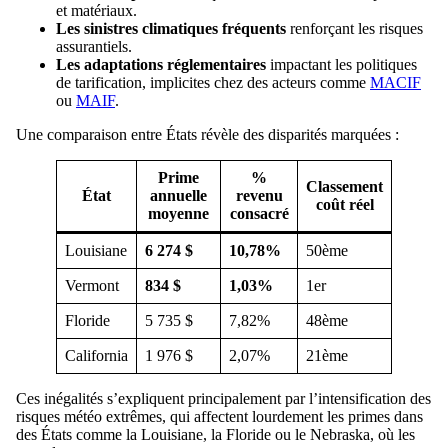
et matériaux.
Les sinistres climatiques fréquents
renforçant les risques
assurantiels.
Les adaptations réglementaires
impactant les politiques
de tarification, implicites chez des acteurs comme
MACIF
ou
MAIF
.
Une comparaison entre États révèle des disparités marquées :
Prime
%
Classement
État
annuelle
revenu
coût réel
moyenne
consacré
Louisiane
6 274 $
10,78%
50ème
Vermont
834 $
1,03%
1er
Floride
5 735 $
7,82%
48ème
California
1 976 $
2,07%
21ème
Ces inégalités s’expliquent principalement par l’intensification des
risques météo extrêmes, qui affectent lourdement les primes dans
des États comme la Louisiane, la Floride ou le Nebraska, où les