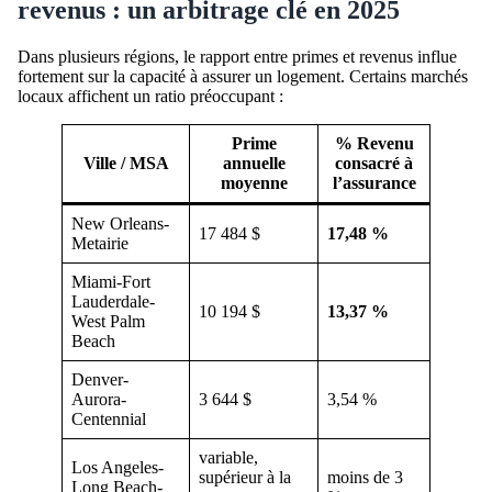
revenus : un arbitrage clé en 2025
Dans plusieurs régions, le rapport entre primes et revenus influe
fortement sur la capacité à assurer un logement. Certains marchés
locaux affichent un ratio préoccupant :
Prime
% Revenu
Ville / MSA
annuelle
consacré à
moyenne
l’assurance
New Orleans-
17 484 $
17,48 %
Metairie
Miami-Fort
Lauderdale-
10 194 $
13,37 %
West Palm
Beach
Denver-
Aurora-
3 644 $
3,54 %
Centennial
variable,
Los Angeles-
supérieur à la
moins de 3
Long Beach-