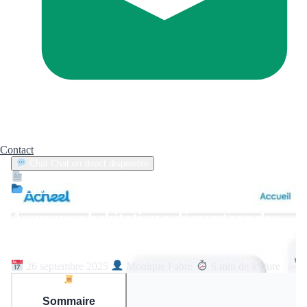
Contact
Chat
Chat en direct disponible
Devis
2min
Actualité
Assurance habitation : décryptage des
enjeux et des détails de votre contrat
26 septembre 2025
Monique Fabre
6 min de lecture
Sommaire