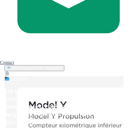
Contact
Chat
Chat en direct disponible
Devis
2min
Actualité
Un retournement de situation : les
ventes de Tesla chutent à l’échelle
mondiale, excepté dans un pays
surprenant qui suscite l’intérêt des
spécialistes de l’automobile