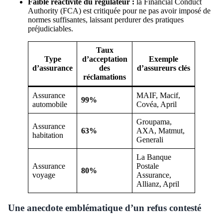
Faible réactivité du régulateur :
la Financial Conduct
Authority (FCA) est critiquée pour ne pas avoir imposé de
normes suffisantes, laissant perdurer des pratiques
préjudiciables.
Taux
Type
d’acceptation
Exemple
d’assurance
des
d’assureurs clés
réclamations
Assurance
MAIF, Macif,
99%
automobile
Covéa, April
Groupama,
Assurance
63%
AXA, Matmut,
habitation
Generali
La Banque
Assurance
Postale
80%
voyage
Assurance,
Allianz, April
Une anecdote emblématique d’un refus contesté