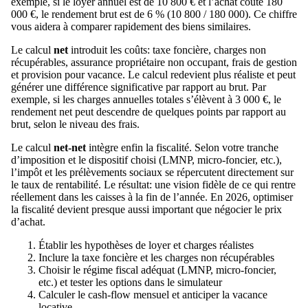
exemple, si le loyer annuel est de 10 800 € et l’achat coûte 180
000 €, le rendement brut est de 6 % (10 800 / 180 000). Ce chiffre
vous aidera à comparer rapidement des biens similaires.
Le calcul
net
introduit les coûts: taxe foncière, charges non
récupérables, assurance propriétaire non occupant, frais de gestion
et provision pour vacance. Le calcul redevient plus réaliste et peut
générer une différence significative par rapport au brut. Par
exemple, si les charges annuelles totales s’élèvent à 3 000 €, le
rendement net peut descendre de quelques points par rapport au
brut, selon le niveau des frais.
Le calcul
net-net
intègre enfin la fiscalité. Selon votre tranche
d’imposition et le dispositif choisi (LMNP, micro-foncier, etc.),
l’impôt et les prélèvements sociaux se répercutent directement sur
le taux de rentabilité. Le résultat: une vision fidèle de ce qui rentre
réellement dans les caisses à la fin de l’année. En 2026, optimiser
la fiscalité devient presque aussi important que négocier le prix
d’achat.
Établir les hypothèses de loyer et charges réalistes
Inclure la taxe foncière et les charges non récupérables
Choisir le régime fiscal adéquat (LMNP, micro-foncier,
etc.) et tester les options dans le simulateur
Calculer le cash-flow mensuel et anticiper la vacance
locative