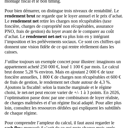
montage fiscal et le bon timing.
Pour bien démarrer, on distingue trois niveaux de rentabilité. Le
rendement brut
ne regarde que le loyer annuel et le prix d’achat.
Le
rendement net
retire les charges non récupérables (taxe
foncière, charges de copropriété non récupérables, assurance
PNO, frais de gestion) du loyer avant de le comparer au coût
d’achat. Le
rendement net-net
va plus loin en y intégrant
l’imposition et les prélèvements sociaux. Ce sont ces chiffres qui
donnent une vision fidèle de ce qui rentre réellement dans les
caisses.
J’utilise toujours un exemple concret pour illustrer: imaginons un
appartement acheté 250 000 €, loué 1 100 € par mois. Le calcul
brut donne 5,28 % environ. Mais en ajoutant 2 000 € de taxe
foncière annuelles, 1 800 € de charges non récupérables et 600 €
de frais de gestion, le rendement net chute autour de 4,3 %.
Ajoutons la fiscalité: selon la tranche marginale et le régime
choisi, le net-net peut encore varier de +/- 1 à 3 points. En 2026,
l’optimisation passe donc par une combinaison de loyer réaliste,
de charges maîtrisées et d’un régime fiscal adapté. Pour aller plus
loin, consultez les ressources dédiées qui expliquent les subtilités
de chaque régime.
Pour comprendre l’ampleur du calcul, il faut aussi regarder le
cash flow
mensuel: il s’agit de ce qui reste chaque mois après