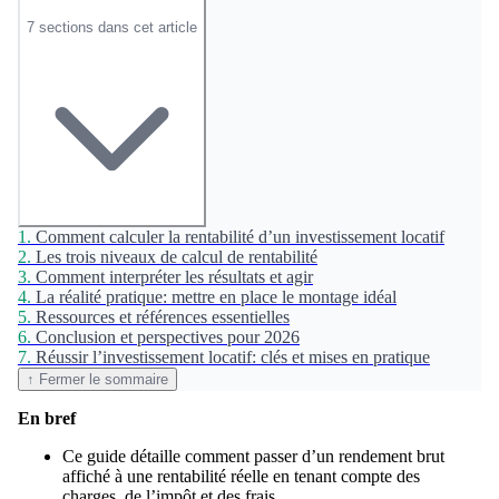
7 sections dans cet article
1.
Comment calculer la rentabilité d’un investissement locatif
2.
Les trois niveaux de calcul de rentabilité
3.
Comment interpréter les résultats et agir
4.
La réalité pratique: mettre en place le montage idéal
5.
Ressources et références essentielles
6.
Conclusion et perspectives pour 2026
7.
Réussir l’investissement locatif: clés et mises en pratique
↑ Fermer le sommaire
En bref
Ce guide détaille comment passer d’un rendement brut
affiché à une rentabilité réelle en tenant compte des
charges, de l’impôt et des frais.